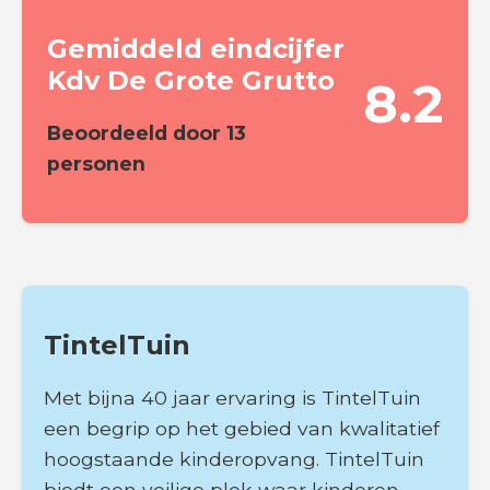
Gemiddeld eindcijfer
Kdv De Grote Grutto
8.2
Beoordeeld door
13
personen
TintelTuin
Met bijna 40 jaar ervaring is TintelTuin
een begrip op het gebied van kwalitatief
hoogstaande kinderopvang. TintelTuin
biedt een veilige plek waar kinderen