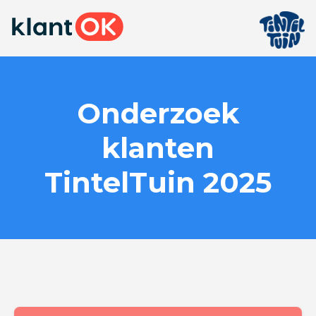
Onderzoek
klanten
TintelTuin 2025