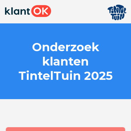
Onderzoek
klanten
TintelTuin 2025