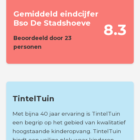
Gemiddeld eindcijfer
Bso De Stadshoeve
8.3
Beoordeeld door
23
personen
TintelTuin
Met bijna 40 jaar ervaring is TintelTuin
een begrip op het gebied van kwalitatief
hoogstaande kinderopvang. TintelTuin
biedt een veilige plek waar kinderen